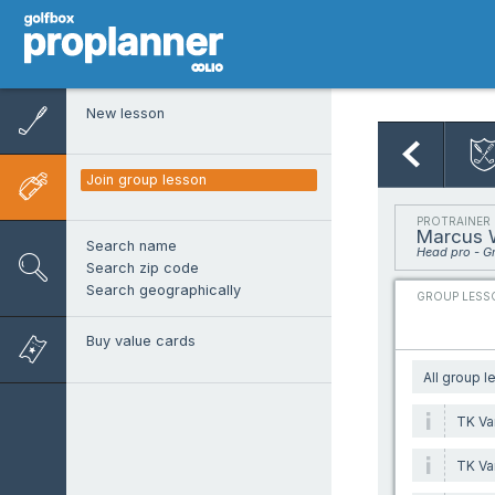
New lesson
Join group lesson
PROTRAINER
Marcus 
Search name
Head pro - G
Search zip code
Search geographically
GROUP LESS
Buy value cards
All group 
TK Va
TK Va