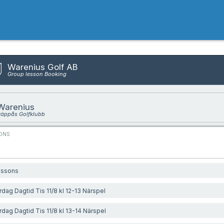
Warenius Golf AB
Group lesson Booking
Warenius
räppås Golfklubb
ONS
lessons
rdag Dagtid Tis 11/8 kl 12-13 Närspel
rdag Dagtid Tis 11/8 kl 13-14 Närspel