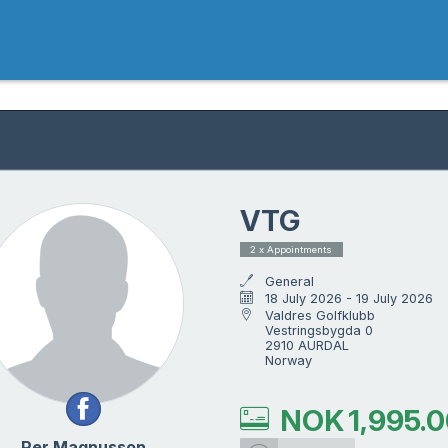
VTG
2 x Appointments
General
18 July 2026 - 19 July 2026
Valdres Golfklubb

Vestringsbygda 0

2910 AURDAL

Norway
NOK
1,995.
Per Magnusson