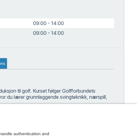
09:00 - 14:00
09:00 - 14:00
ons
uksjon til golf. Kurset følger Golfforbundets
vor du lærer grunnleggende svingteknikk, nærspill,
en og gjør deg tryggere i spillet ditt. Målet vårt er at
ts slutt.
et viktigste er at du får et godt grunnlag for din
andle authentication and