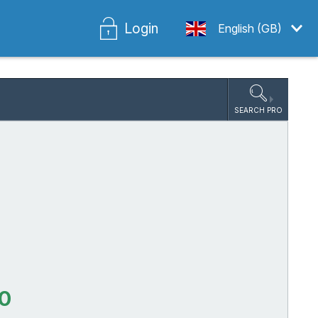
Login
English (GB)
SEARCH PRO
00