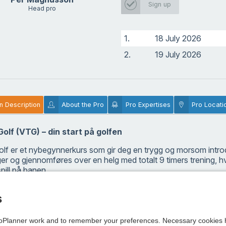
Sign up
Head pro
1.
18 July 2026
2.
19 July 2026
n Description
About the Pro
Pro Expertises
Pro Locati
 Golf (VTG) – din start på golfen
Golf er et nybegynnerkurs som gir deg en trygg og morsom introd
er og gjennomføres over en helg med totalt 9 timers trening, h
spill på banen.
et inngår også en repetisjonsøkt som hjelper deg videre i utvikling
s
le deg klar til å gå ut på banen og spille på egen hånd etter kurse
 lånes gjennom hele kurset, og det kreves ingen forkunnskaper, d
Planner work and to remember your preferences. Necessary cookies h