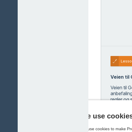
Lesso
Veien til
Veien til 
anbefaling
regler og 
Etter kurs
We use cookie
du skal fø
Utstyr kan
We use cookies to make Pro