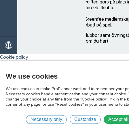
Betalning av kursavgiften görs på plats i
receptionen på Ingarö Golfklubb.
Det ingår även ett Greenfee medlemska
GK i avgiften och rabatt på spel.
I kursen ingår låneklubbor samt övningsb
gärna med klubbor om du har)
Efter kursen får ni börja träna på golfban
Cookie policy
efter godkänt spelprov (18 poäng) får ni
Ej avbokad plats inom fyra dagar i fö
We use cookies
50% av kursavgift via faktura.
We use cookies to make ProPlanner work and to remember your pr
Necessary cookies handle authentication and your consent choice.
change your choice at any time from the "Cookie policy" link in the 
corner of any page, or use "Reset cookies" in your user menu to sta