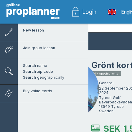
Login
Engl
New lesson
Join group lesson
Grönt kort
Search name
Search zip code
1 x Appointments
Search geographically
General
22 September 20
Buy value cards
2024
Tyresö Golf

Bäverbäcksvägen 1
13549 Tyresö

Sweden
SEK
1,
Daniel Ström