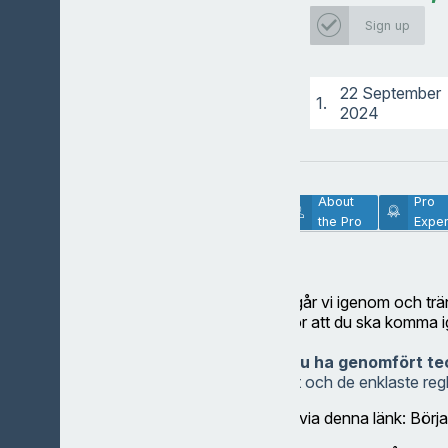
Head pro
Sign up
22 September
1.
2024
Lesson
About
Pro
Description
the Pro
Exper
Grönt kort kurs 11
Under fyra timmar går vi igenom och trän
praktiska delarna för att du ska komma 
golf.
Innan kursen
ska du ha genomfört te
handlar om golfvett och de enklaste regle
Teoriprovet gör du via denna länk:
Börja