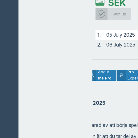
SEK
Sign up
1.
05 July 2025
2.
06 July 2025
Lesson
About
Pro
Description
the Pro
Exper
Grönt Kort
NYBÖRJARKURS 2025
Hej
Kul att du är intresserad av att börja spel
Vår rekommendation är att du tar del av