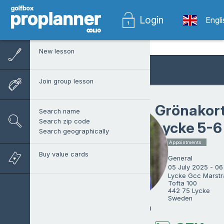
Login
Engl
New lesson
Join group lesson
Grönakort
Search name
Search zip code
Lycke 5-6 
Search geographically
2 x Appointments
Buy value cards
General
05 July 2025 - 06
Lycke Gcc Marstr
Tofta 100 

442 75 Lycke

Sweden
Anton Carlström
ProTrainer