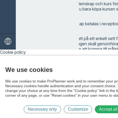
erbjudande på Medlemskap och kurs för
Junior 2650kr. Vill du bara köpa kursen 
2200kr
Kurs och medlemskap betalas i recepti
Golfklubben.
Kursen börjar med att på ett enkelt sett f
tänkt att de olika slagen skall genomföra
möjliga sett få bollen att komma till målet
Cookie policy
är det dags att börja slå slag in mot gre
rörelse. Här försöker jag få er att först
kroppen borde röra sig för att träffa boll
We use cookies
När detta börjar fungera allt bättre så gäl
kunna kontrollera hårdhet och riktning på
komma till målet. Nästa moment är att s
We use cookies to make ProPlanner work and to remember your pr
hastigheten på rörelsen ökar för att kun
Necessary cookies handle authentication and your consent choice.
högre slag.
change your choice at any time from the "Cookie policy" link in the 
corner of any page, or use "Reset cookies" in your user menu to sta
Målsättningen efter genomförd kurs är, att
på golf, att ni tycker spelet på den stora 
roligt, ni skall också kunna spela tillräck
säkert.