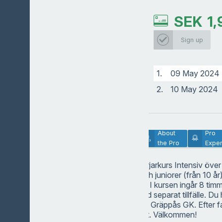
SEK
1,
Sign up
1.
09 May 2024
2.
10 May 2024
Lesson
About
Pro
Description
the Pro
Exper
Vår populära Nybörjarkurs Intensiv över
är för alla vuxna och juniorer (från 10 å
att börja spela golf! I kursen ingår 8 tim
timmas regelkurs vid separat tillfälle. Du h
utbildningsmedlem i Gräppås GK. Efter f
kursen till grönt kort. Välkommen!