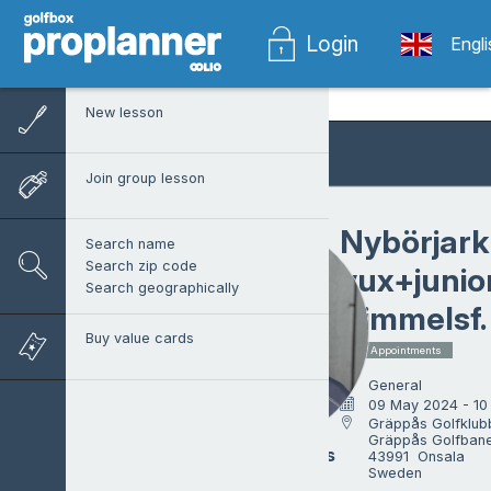
Login
Engl
New lesson
Join group lesson
Nybörjark.
Search name
Search zip code
vux+junio
Search geographically
Himmelsf.
Buy value cards
2 x Appointments
General
09 May 2024 - 10
Gräppås Golfklubb
Gräppås Golfbane
Marcus Warenius
43991  Onsala

Sweden
Head pro